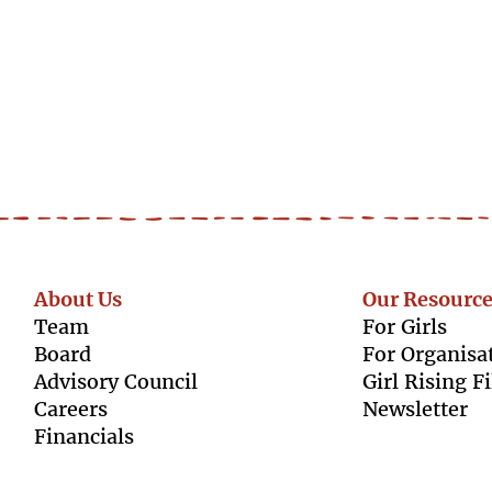
About Us
Our Resource
Team
For Girls
Boar
d
For Organisa
Advisory Council
Girl Rising F
Caree
rs
Newsletter
Finan
cials