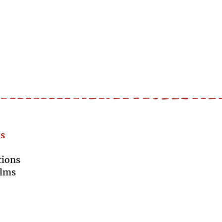
s
कार्यक्रम और सेवाएं
के बारे में
tions
आयोजन
ilms
तक पहुँच
साझा गैलरी