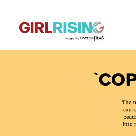
`COP
The m
can s
reac
into 