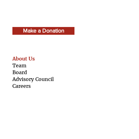
और मुझे संपादित करने के लिए यहां
क्लिक करें। अपने उपयोगकर्ताओं को
आपको जानने दें।
Make a Donation
About Us
Team
Boar
d
Advisory Council
Caree
rs
Finan
cials
Our Resources
For Girls
For Organisations
Girl Rising Films